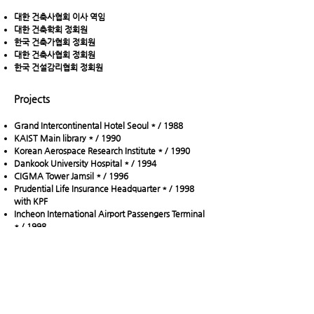
대한 건축사협회 이사 역임
대한 건축학회 정회원
한국 건축가협회 정회원
대한 건축사협회 정회원
한국 건설감리협회 정회원
Projects
Grand Intercontinental Hotel Seoul * / 1988
KAIST Main library * / 1990
Korean Aerospace Research Institute * / 1990
Dankook University Hospital * / 1994
CIGMA Tower Jamsil * / 1996
Prudential Life Insurance Headquarter * / 1998
with KPF
Incheon International Airport Passengers Terminal
* / 1998
ASEM Tower and Korean World Trade Center * /
2000 with SOM
Hotel IBIS Ambassador Hotel * / 2003
Songpa Sports and Culture Center * / 2004
Inje University Biotech Center * / 2004
Konkuk University Hospital * / 2005