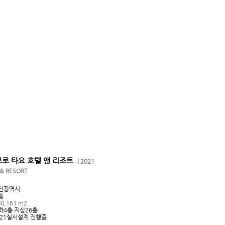
로로 타요 호텔 앤 리조트
| 2021
 & RESORT
울산광역시
텔
0,163 m2
지하4층 지상26층
2021실시설계 진행중